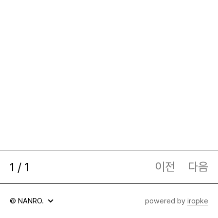
이전
다음
현
1
/
전
1
재
체
페
페
© NANRO.
powered by
iropke
정