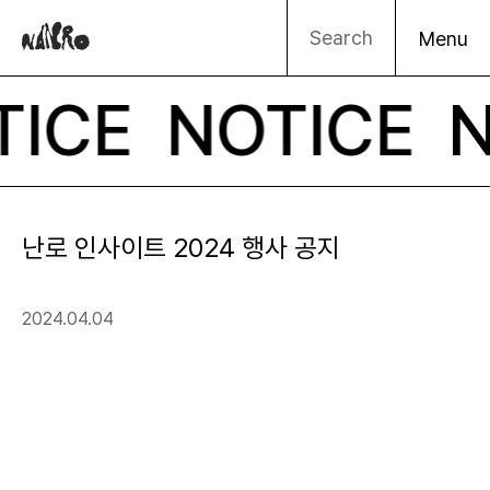
NANRO
S
e
a
r
c
h
M
e
n
u
M
e
Open
n
u
S
e
a
Open
r
c
h
N
TICE
NOTICE
o
t
난로 인사이트 2024 행사 공지
i
2024.04.04
공
c
개
시
e
작
일