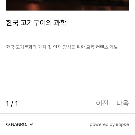
A
B
한국 고기구이의 과학
한국 고기문화의 가치 및 인재 양성을 위한 교육 컨텐츠 개발
이전
다음
현
1
/
전
1
재
체
페
페
© NANRO.
powered by
iropke
정