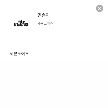
NANRO
S
e
a
r
c
h
M
e
n
u
M
e
Open
n
u
S
e
a
Open
r
c
h
민송이
세븐도어즈
세븐도어즈