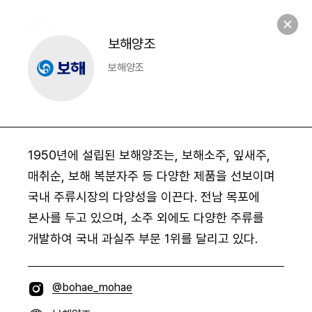
NANRO
S
e
a
r
c
h
M
e
n
u
M
e
Open
n
u
S
e
a
Open
r
c
h
보해양조
보해양조
1950년에 설립된 보해양조는, 보해소주, 잎새주,
매취순, 보해 복분자주 등 다양한 제품을 선보이며
국내 주류시장의 다양성을 이끈다. 전남 목포에
본사를 두고 있으며, 소주 외에도 다양한 주류를
개발하여 국내 과실주 부문 1위를 달리고 있다.
I
@bohae_mohae
n
W