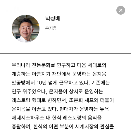
NANRO
S
e
a
r
c
h
M
e
n
u
M
e
Open
n
u
S
e
a
Open
r
c
h
박성배
온지음
우리나라 전통문화를 연구하고 다음 세대로의
계승하는 아름지기 재단에서 운영하는 온지음
맛공방에서 10년 넘게 근무하고 있다. 기존에는
연구 위주였으나, 온지음이 상시로 운영하는
레스토랑 형태로 변하면서, 조은희 셰프와 더불어
온지음을 이끌고 있다. 현대차가 운영하는 뉴욕
제네시스하우스 내 한식 레스토랑의 음식을
총괄하며, 한식의 어떤 부분이 세계시장의 관심을