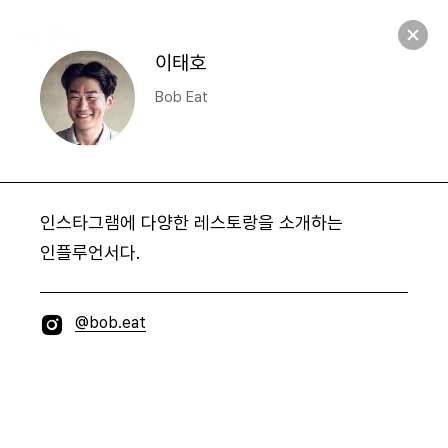
NANRO
S
e
a
r
c
h
M
e
n
u
M
e
Open
n
u
S
e
a
Open
r
c
h
이태호
Bob Eat
인스타그램에 다양한 레스토랑을 소개하는
인플루언서다.
I
@bob.eat
n
s
t
a