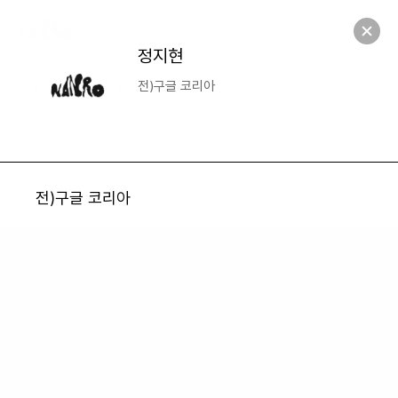
NANRO
S
e
a
r
c
h
M
e
n
u
M
e
Open
n
u
S
e
a
Open
r
c
h
정지현
전)구글 코리아
전)구글 코리아