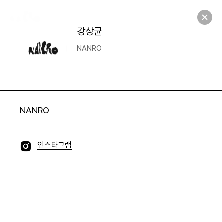
NANRO
S
e
a
r
c
h
M
e
n
u
M
e
Open
n
u
S
e
a
Open
r
c
h
강상균
NANRO
NANRO
I
인스타그램
n
s
t
a
g