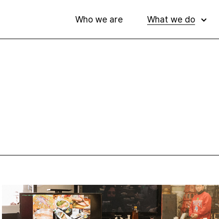
W
h
o
w
e
a
r
e
W
h
a
t
w
e
d
o
W
h
o
w
e
a
r
e
W
h
a
t
w
e
d
o