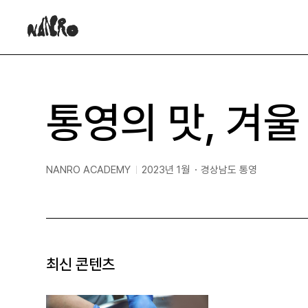
NANRO
NANRO
통영의 맛, 겨울
NANRO ACADEMY
2023년 1월
경상남도 통영
게
날
장
시
짜
소
판
명
최신 콘텐츠