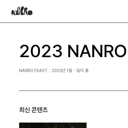
NANRO
NANRO
2023 NANR
NANRO FEAST
2023년 1월
밑미 홈
게
날
장
시
짜
소
판
명
최신 콘텐츠