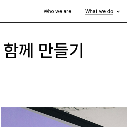
W
h
o
w
e
a
r
e
W
h
a
t
w
e
d
o
W
h
o
w
e
a
r
e
W
h
a
t
w
e
d
o
O 함께 만들기