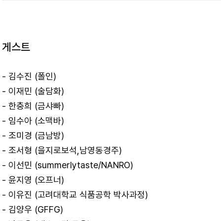
게스트
- 김수진 (폴인)
- 이재민 (술담화)
- 한충희 (금샤빠)
- 임수아 (소맥바)
- 조미경 (금남방)
- 조서형 (을지로보석,남영동경주)
- 이선민 (summerlytaste/NANRO)
- 윤지영 (오프너)
- 이유진 (고려대학교 식품공학 박사과정)
- 김양우 (GFFG)